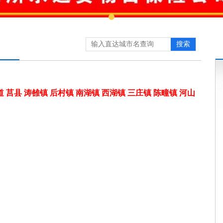
搜索
 莒县 涛雒镇 后村镇 南湖镇 西湖镇 三庄镇 陈疃镇 河山